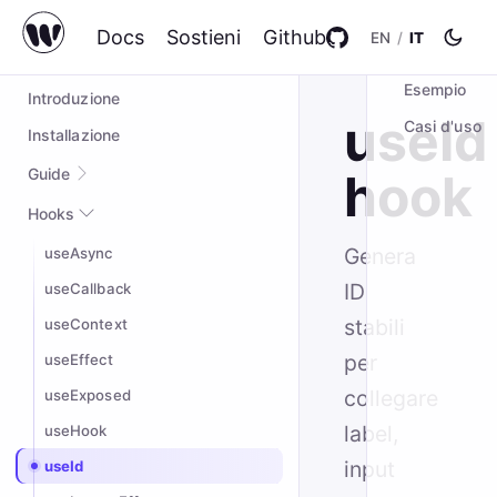
Docs
Sostieni
Github
EN
/
IT
IN QUESTA P
wompo@2.0.5
Esempio
Introduzione
useId
Casi d'uso
Installazione
Guide
hook
Quick start
Hooks
Esempio completo
Genera
useAsync
Styling
ID
useCallback
Custom hooks
stabili
useContext
per
useEffect
collegare
useExposed
label,
useHook
input
useId