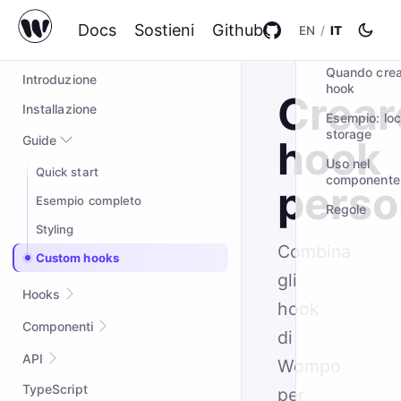
Docs
Sostieni
Github
EN
/
IT
IN QUESTA P
wompo@2.0.5
Quando crea
Introduzione
hook
Crear
Installazione
Esempio: loc
storage
Guide
hook
Uso nel
Quick start
componente
perso
Esempio completo
Regole
Styling
Combina
Custom hooks
gli
Hooks
hook
useAsync
Componenti
di
useCallback
Suspense
API
Wompo
useContext
TypeScript
attrs
per