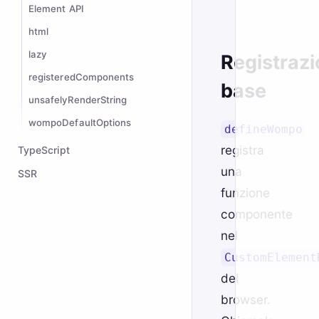
useLayoutEffect
Element API
useMemo
html
useReducer
lazy
Registraz
useRef
registeredComponents
base
useSelf
unsafelyRenderString
useState
wompoDefaultOptions
defineWompo
registra
TypeScript
una
SSR
funzione
componente
nel
CustomElement
del
browser.