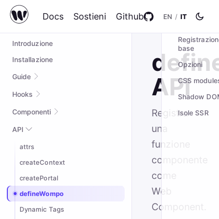
Docs
Sostieni
Github
EN
/
IT
IN QUESTA P
wompo@2.0.5
Registrazion
Introduzione
base
defi
Installazione
Opzioni
Guide
API
CSS module
Quick start
Hooks
Shadow DO
Esempio completo
useAsync
Registra
Componenti
Isole SSR
Styling
useCallback
una
Suspense
API
Custom hooks
useContext
funzione
attrs
useEffect
componente
createContext
useExposed
come
createPortal
useHook
Web
defineWompo
useId
Component.
Dynamic Tags