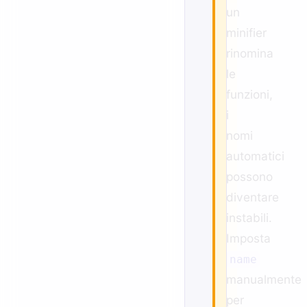
un
minifier
rinomina
le
funzioni,
i
nomi
automatici
possono
diventare
instabili.
Imposta
name
manualmente
per