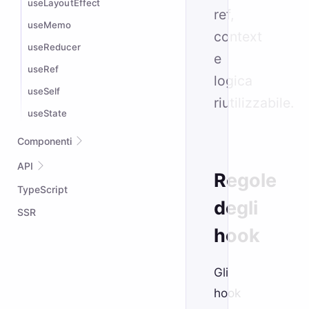
useLayoutEffect
ref,
useMemo
context
useReducer
e
useRef
logica
useSelf
riutilizzabile.
useState
Componenti
Suspense
API
Regole
TypeScript
attrs
degli
createContext
SSR
hook
createPortal
defineWompo
Gli
Dynamic Tags
hook
Element API