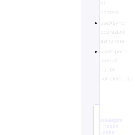
di
context.
useAsync
:
operazioni
asincrone.
useExposed
:
metodi
pubblici
sull'elemento.
useAsync
Custom
-
hooks
Hooks