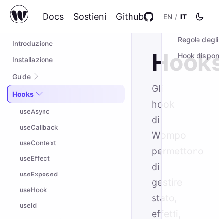
Docs
Sostieni
Github
EN
/
IT
IN QUESTA P
wompo@2.0.5
Regole degli
Introduzione
Hook
Hook disponi
Installazione
Guide
Gli
Quick start
Hooks
hook
Esempio completo
useAsync
di
Styling
useCallback
Wompo
Custom hooks
useContext
permettono
useEffect
di
useExposed
gestire
useHook
stato,
useId
effetti,